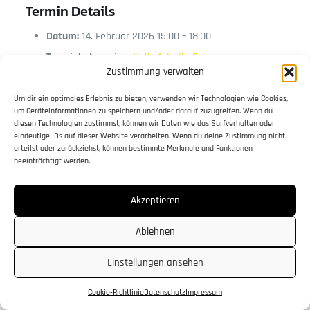
Termin Details
Datum:
14. Februar 2026 15:00
–
18:00
Terminkategorien:
Halle 1
,
Halle 2
Zustimmung verwalten
Westallgäuer Thermikgipfel
Um dir ein optimales Erlebnis zu bieten, verwenden wir Technologien wie Cookies,
um Geräteinformationen zu speichern und/oder darauf zuzugreifen. Wenn du
diesen Technologien zustimmst, können wir Daten wie das Surfverhalten oder
eindeutige IDs auf dieser Website verarbeiten. Wenn du deine Zustimmung nicht
erteilst oder zurückziehst, können bestimmte Merkmale und Funktionen
beeinträchtigt werden.
© 2025 TSZ-Lindenberg e.V. | Webdesign von
Schrift+Bild GmbH
, Lindenberg im Allgäu |
Datenschutz
Akzeptieren
|
Impressum
|
Cookie-Hinweis
Ablehnen
Einstellungen ansehen
Cookie-Richtlinie
Datenschutz
Impressum